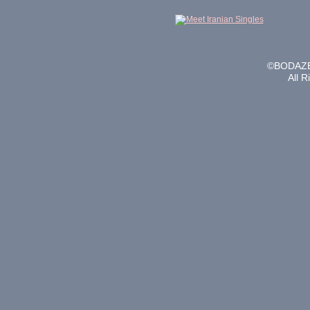
©BODAZE
All 