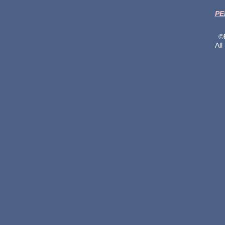
PE
©
All